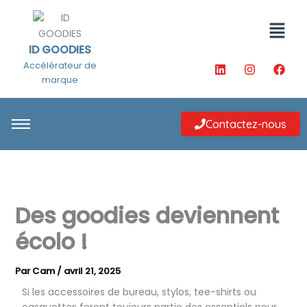
Aller
Menu
au
contenu
ID GOODIES
L
I
F
Accélérateur de
i
n
a
marque
n
s
c
k
t
e
e
a
b
d
g
o
Contactez-nous
i
r
o
n
a
k
m
Des goodies deviennent
écolo !
Par
Cam
/
avril 21, 2025
Si les accessoires de bureau, stylos, tee-shirts ou