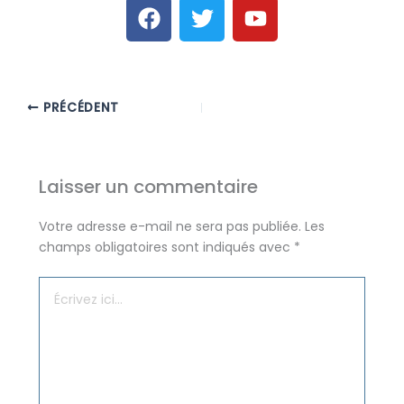
F
T
Y
a
w
o
c
i
u
e
t
t
b
t
u
PRÉCÉDENT
o
e
b
o
r
e
k
Laisser un commentaire
Votre adresse e-mail ne sera pas publiée.
Les
champs obligatoires sont indiqués avec
*
Écrivez
ici…